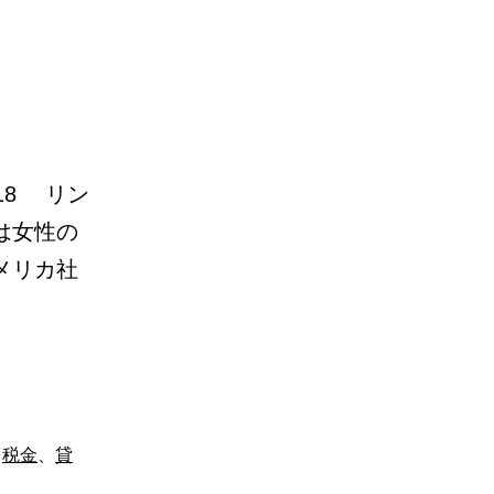
18 リン
は女性の
メリカ社
、
税金
、
貸