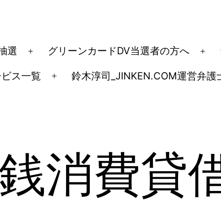
ド抽選
グリーンカードDV当選者の方へ
メ
メ
ニ
ニ
ービス一覧
鈴木淳司_JINKEN.COM運営弁護
メ
ュ
ュ
ニ
ー
ー
ュ
を
を
ー
開
開
を
く
く
銭消費貸
開
く