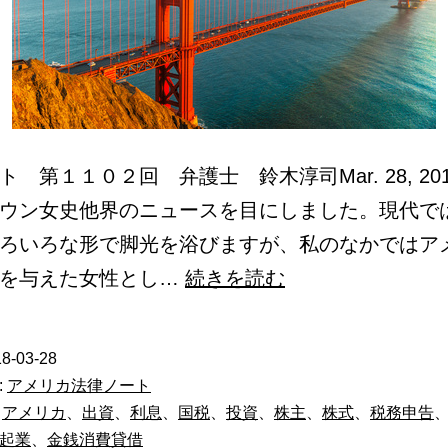
ト 第１１０２回 弁護士 鈴木淳司Mar. 28, 20
ウン女史他界のニュースを目にしました。現代で
ろいろな形で脚光を浴びますが、私のなかではア
友
響を与えた女性とし…
続きを読む
人
の
8-03-28
会
:
アメリカ法律ノート
社
、
アメリカ
、
出資
、
利息
、
国税
、
投資
、
株主
、
株式
、
税務申告
起業
、
金銭消費貸借
に