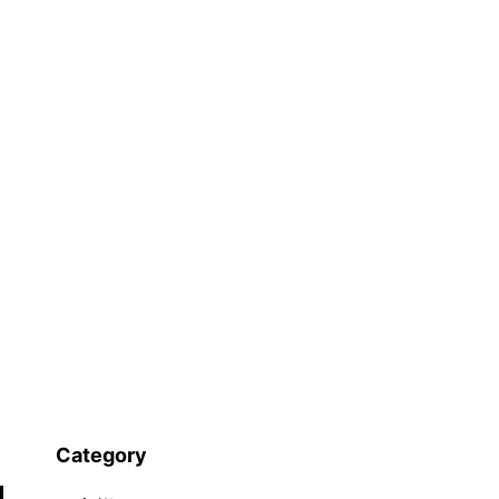
出
し
た
お
金
は
貸
付
か？
投
資
か？
Category
_1102