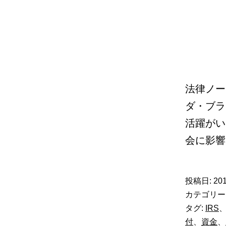
法律ノー
ダ・ブラ
活躍がい
会に影
投稿日:
201
カテゴリー
タグ:
IRS
付
、
資金
、