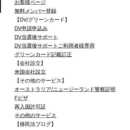
お客様ページ
無料メンバー登録
【DV/グリーンカード】
DV申請申込み
DV当選後サポート
DV当選後サポートご利用者様専用
グリーンカード記載訂正
【会社設立】
米国会社設立
【その他のサービス】
オーストラリア/ニュージーランド警察証明
Fビザ
再入国許可証
その他のサービス
【移民法ブログ】