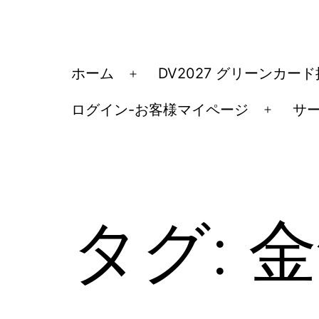
コ
ン
テ
ア
ホーム
DV2027 グリーンカー
メ
ン
メ
ニ
ツ
ログイン-お客様マイページ
サ
リ
メ
ュ
へ
カ
ニ
ー
ス
ュ
移
を
キ
ー
民・
開
ッ
を
く
ビ
タグ:
金
開
プ
ザ
く
手
続
き