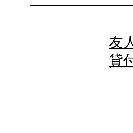
の
日
本
友
語
相
貸付
談