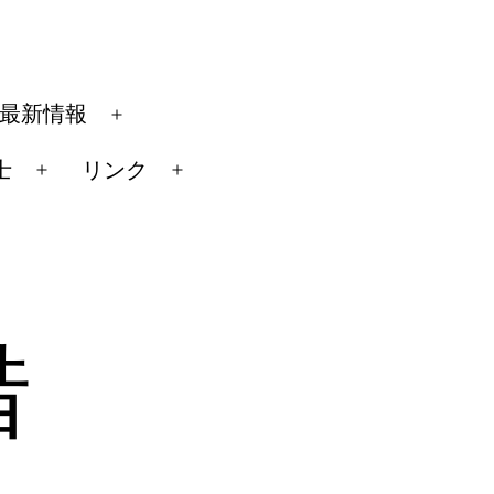
最新情報
メ
ニ
士
リンク
メ
メ
ュ
ニ
ニ
ー
ュ
ュ
を
ー
ー
開
を
を
く
借
開
開
く
く