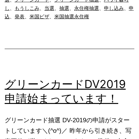
永
し
、
もうしこみ
、
当選
、
抽選
、
永住権抽選
、
申し込み
、
申
住
込
、
発表
、
米国ビザ
、
米国抽選永住権
権
プ
ロ
グ
ラ
ム
グリーンカードDV2019
グ
申請始まっています！
リ
ー
グリーンカード抽選 DV-2019の申請がスター
ン
トしています＼(^o^)／ 昨年から引き続き、写
カ