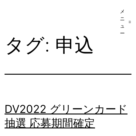
コ
メ
ア
ン
ニ
メ
テ
ュ
リ
ー
ン
タグ:
申込
カ
ツ
移
へ
民・
ス
ビ
キ
ザ
ッ
手
プ
続
DV2022 グリーンカード
き
抽選 応募期間確定
の
日