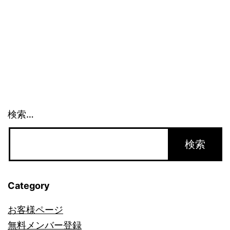
始
ま
っ
て
い
ま
す！
検索…
Category
お客様ページ
無料メンバー登録