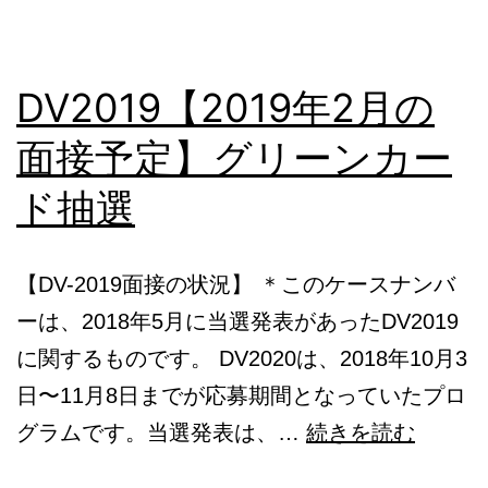
募
期
間
DV2019【2019年2月の
確
面接予定】グリーンカー
定
ド抽選
【DV-2019面接の状況】 ＊このケースナンバ
ーは、2018年5月に当選発表があったDV2019
に関するものです。 DV2020は、2018年10月3
日〜11月8日までが応募期間となっていたプロ
DV201
グラムです。当選発表は、…
続きを読む
年