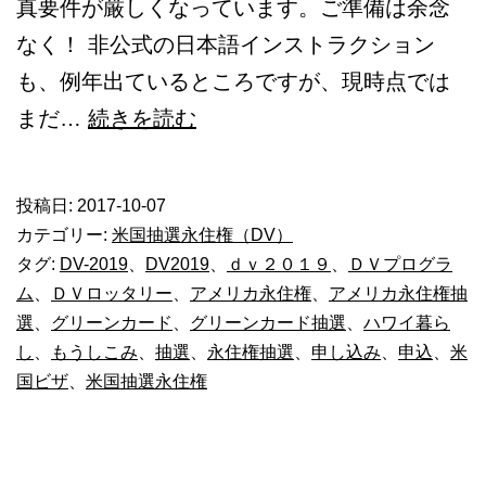
真要件が厳しくなっています。ご準備は余念
ー
なく！ 非公式の日本語インストラクション
ド
も、例年出ているところですが、現時点では
DV2020
グ
まだ…
続きを読む
申
リ
請
ー
状
投稿日:
2017-10-07
ン
況
カテゴリー:
米国抽選永住権（DV）
カ
タグ:
DV-2019
、
DV2019
、
ｄｖ２０１９
、
ＤＶプログラ
ム
、
ＤＶロッタリー
、
アメリカ永住権
、
アメリカ永住権抽
ー
選
、
グリーンカード
、
グリーンカード抽選
、
ハワイ暮ら
ド
し
、
もうしこみ
、
抽選
、
永住権抽選
、
申し込み
、
申込
、
米
DV2019
国ビザ
、
米国抽選永住権
申
請