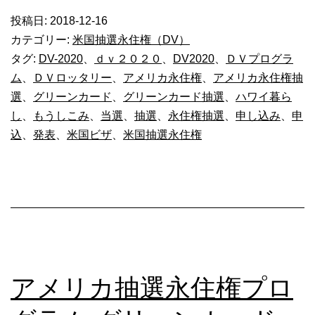
2
投稿日:
2018-12-16
月
カテゴリー:
米国抽選永住権（DV）
の
タグ:
DV-2020
、
ｄｖ２０２０
、
DV2020
、
ＤＶプログラ
ム
、
ＤＶロッタリー
、
アメリカ永住権
、
アメリカ永住権抽
面
選
、
グリーンカード
、
グリーンカード抽選
、
ハワイ暮ら
接
し
、
もうしこみ
、
当選
、
抽選
、
永住権抽選
、
申し込み
、
申
予
込
、
発表
、
米国ビザ
、
米国抽選永住権
定】
グ
リ
ー
ン
カ
アメリカ抽選永住権プロ
ー