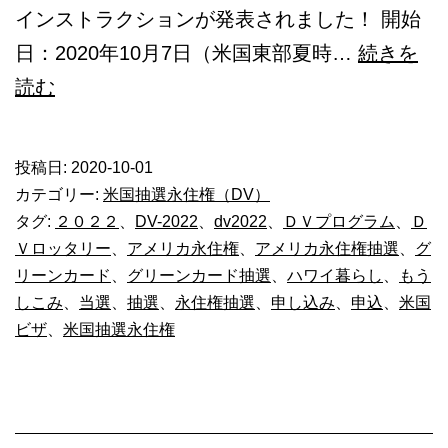
インストラクションが発表されました！ 開始
日：2020年10月7日（米国東部夏時…
続きを
DV2022
読む
グ
リ
投稿日:
2020-10-01
ー
カテゴリー:
米国抽選永住権（DV）
ン
タグ:
２０２２
、
DV-2022
、
dv2022
、
ＤＶプログラム
、
Ｄ
Ｖロッタリー
、
アメリカ永住権
、
アメリカ永住権抽選
、
グ
カ
リーンカード
、
グリーンカード抽選
、
ハワイ暮らし
、
もう
ー
しこみ
、
当選
、
抽選
、
永住権抽選
、
申し込み
、
申込
、
米国
ド
ビザ
、
米国抽選永住権
抽
選
応