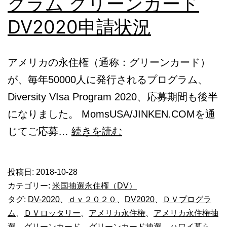
グラム グリーンカード
ド
DV2020申請状況
抽
選
アメリカの永住権（通称：グリーンカード）
が、毎年50000人に発行されるプログラム、
Diversity VIsa Program 2020、応募期間も後半
になりました。 MomsUSA/JINKEN.COMを通
ア
じてご応募…
続きを読む
メ
リ
投稿日:
2018-10-28
カ
カテゴリー:
米国抽選永住権（DV）
抽
タグ:
DV-2020
、
ｄｖ２０２０
、
DV2020
、
ＤＶプログラ
ム
、
ＤＶロッタリー
、
アメリカ永住権
、
アメリカ永住権抽
選
選
、
グリーンカード
、
グリーンカード抽選
、
ハワイ暮ら