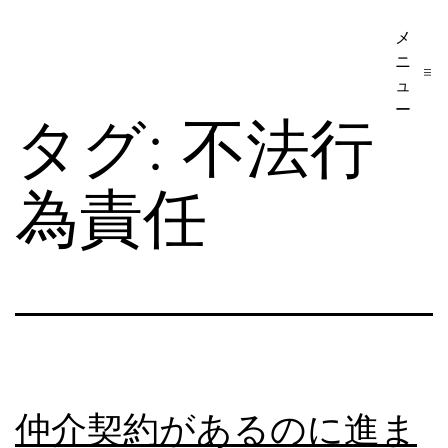
コ
メ
ア
ン
ニ
メ
テ
ュ
リ
ー
ン
タグ:
不法行
カ
ツ
移
へ
為責任
民・
ス
ビ
キ
ザ
ッ
手
プ
続
き
の
仲介契約があるのに進ま
日