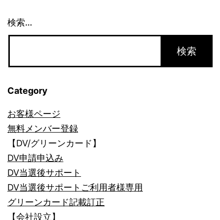
事
業。
検索…
何
か
手
は？
Category
[2]
お客様ページ
無料メンバー登録
【DV/グリーンカード】
DV申請申込み
DV当選後サポート
DV当選後サポートご利用者様専用
グリーンカード記載訂正
【会社設立】