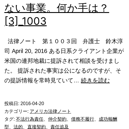
ない事業。何か手は？
本
[3]_1003
語
相
談
法律ノート 第１００３回 弁護士 鈴木淳
司 April 20, 2016 ある日系クライアント企業が
米国の連邦地裁に提訴されて相談を受けまし
た。 提訴された事実は公になるのですが、そ
仲
の提訴情報を常時見ていて…
続きを読む
介
契
投稿日:
2016-04-20
約
カテゴリー:
アメリカ法律ノート
が
タグ:
不法行為責任
、
仲介契約
、
債務不履行
、
成功報酬
型
、
法的
、
直接契約
、
責任追及
あ