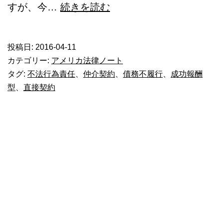
仲
すが、今…
続きを読む
[3]_10
介
契
投稿日:
2016-04-11
約
カテゴリー:
アメリカ法律ノート
が
タグ:
不法行為責任
、
仲介契約
、
債務不履行
、
成功報酬
型
、
直接契約
あ
る
の
に
進
ま
な
い