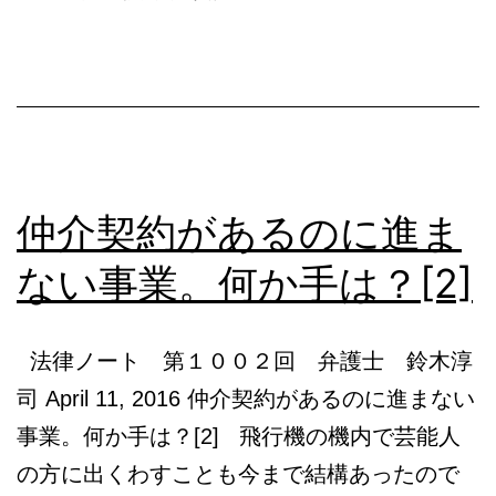
る
の
に
進
ま
仲介契約があるのに進ま
な
い
ない事業。何か手は？[2]
事
業。
法律ノート 第１００２回 弁護士 鈴木淳
何
司 April 11, 2016 仲介契約があるのに進まない
か
事業。何か手は？[2] 飛行機の機内で芸能人
手
の方に出くわすことも今まで結構あったので
は？