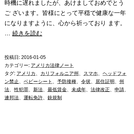
時機に遅れましたが、あけましておめでとう
ご ざいます。皆様にとって平穏で健康な一年
になりますように、心から祈っており ます。
2016
…
続きを読む
年
の
投稿日:
2016-01-05
法
カテゴリー:
アメリカ法律ノート
律
タグ:
アメリカ
、
カリフォルニア州
、
スマホ
、
ヘッドフォ
ン禁止
、
ベビーシート
、
予防接種
、
令状
、
居住証明
、
州
改
法
、
性犯罪
、
新法
、
最低賃金
、
未成年
、
法律改正
、
申請
、
正
連邦法
、
運転免許
、
銃規制
_988