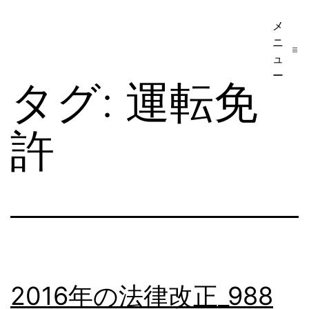
コ
メ
ア
ン
ニ
メ
テ
ュ
リ
ー
ン
タグ:
運転免
カ
ツ
移
へ
許
民・
ス
ビ
キ
ザ
ッ
手
プ
続
き
の
2016年の法律改正_988
日