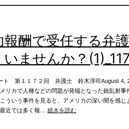
功報酬で受任する弁
いませんか？(1)_117
ト 第１１７２回 弁護士 鈴木淳司August 4, 
メリカで人種などの問題が発端となった銃乱射事
こういう事件を見ると、アメリカの深い闇を感じ
成
も最近では多く報…
続きを読む
功