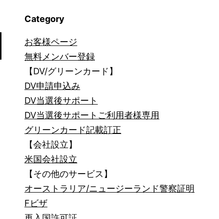
か？
Category
(1)_1172
お客様ページ
無料メンバー登録
【DV/グリーンカード】
DV申請申込み
DV当選後サポート
DV当選後サポートご利用者様専用
グリーンカード記載訂正
【会社設立】
米国会社設立
【その他のサービス】
オーストラリア/ニュージーランド警察証明
Fビザ
再入国許可証