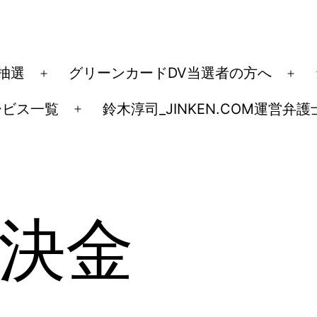
ド抽選
グリーンカードDV当選者の方へ
メ
メ
ニ
ニ
ービス一覧
鈴木淳司_JINKEN.COM運営弁護
メ
ュ
ュ
ニ
ー
ー
ュ
を
を
ー
開
開
を
く
く
決金
開
く