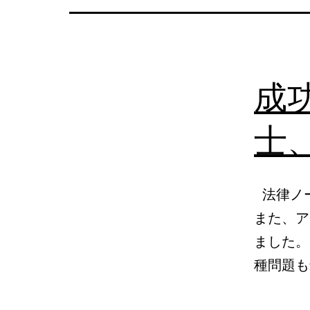
の
日
本
成
語
相
士、
談
法律ノー
また、ア
ました。
種問題