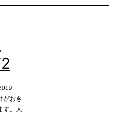
護
2
2019
件がおき
ます。人