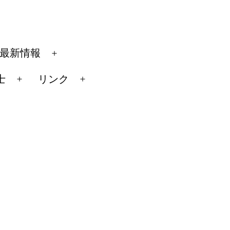
最新情報
メ
ニ
士
リンク
メ
メ
ュ
ニ
ニ
ー
ュ
ュ
を
ー
ー
開
を
を
く
開
開
く
く