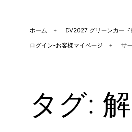
コ
ン
テ
ア
ホーム
DV2027 グリーンカー
メ
ン
メ
ニ
ツ
ログイン-お客様マイページ
サ
リ
メ
ュ
へ
カ
ニ
ー
ス
ュ
移
を
キ
ー
民・
開
ッ
を
く
ビ
タグ:
解
開
プ
ザ
く
手
続
き