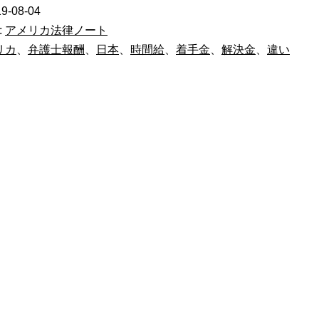
報
9-08-04
酬
:
アメリカ法律ノート
で
リカ
、
弁護士報酬
、
日本
、
時間給
、
着手金
、
解決金
、
違い
受
任
す
る
弁
護
士、
い
ま
せ
ん