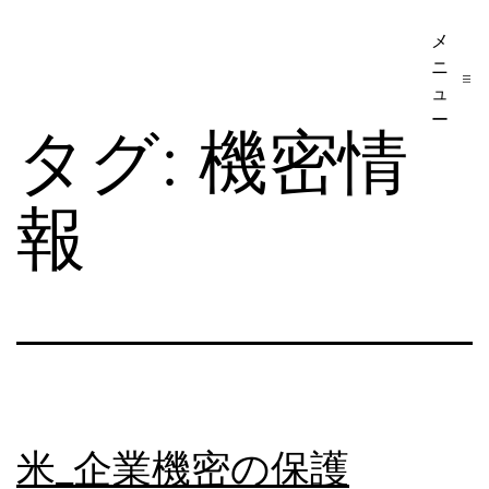
コ
メ
ア
ン
ニ
メ
テ
ュ
リ
ー
ン
タグ:
機密情
カ
ツ
移
へ
報
民・
ス
ビ
キ
ザ
ッ
手
プ
続
き
の
米_企業機密の保護
日