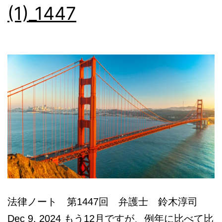
(1)_1447
本
語
相
談
法律ノート 第1447回 弁護士 鈴木淳司
Dec 9, 2024 もう12月ですが、例年に比べて比