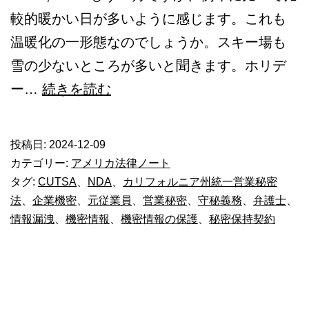
較的暖かい日が多いように感じます。これも
温暖化の一形態なのでしょうか。スキー場も
雪の少ないところが多いと聞きます。ホリデ
米
ー…
続きを読む
_
企
投稿日:
2024-12-09
業
カテゴリー:
アメリカ法律ノート
機
タグ:
CUTSA
、
NDA
、
カリフォルニア州統一営業秘密
法
、
企業機密
、
元従業員
、
営業秘密
、
守秘義務
、
弁護士
、
密
情報漏洩
、
機密情報
、
機密情報の保護
、
秘密保持契約
の
保
護
(1)_1447